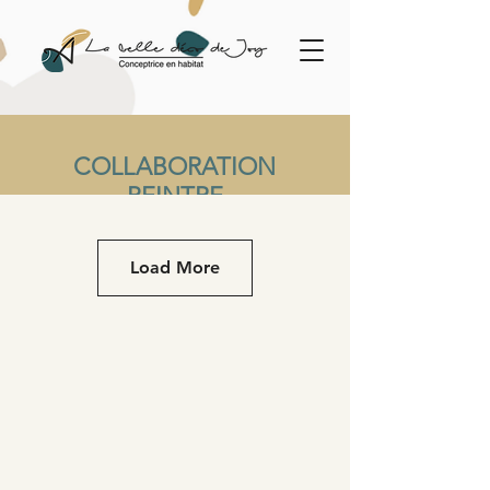
COLLABORATION
PEINTRE
Projetez vous dans votre pièce
Load More
avant d'acheter vos matériaux
.
Je collabore avec des peintres, vous
êtes un particulier et vous avez besoin
de vous projetez visuellement ?
49€ / visuel