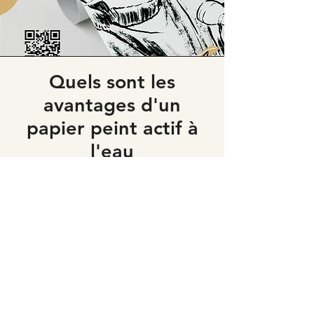
Quels sont les
avantages d'un
papier peint actif à
l'eau
Colle à papier peint directement
intégré derrière votre vinyle.
Pose facile sans colle, il suffit
d’humidifier le dos du visuel
Ne contient pas de PVC et donc plus
respectueux de l’environnement
Garanti sans odeurs